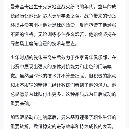
曼朱基奇出生于克罗地亚战火纷飞的年代，童年的成
长经历让他比同龄人更早学会坚强。战争带来的动荡
环境并没有阻挡他对足球的热爱，反而塑造了他顽强
不屈的性格。无论训练条件多么艰苦，他始终坚持在
绿茵场上磨练自己的技术与意志。
少年时期的曼朱基奇先后效力于多家青年俱乐部，在
比赛中展现出强大的身体对抗能力和出色的门前嗅
觉。虽然当时他的技术并不算最细腻，但积极的跑动
和永不服输的精神已经让教练们看到了他的潜力。他
总是愿意为球队付出更多，这种品质成为日后成功的
重要基础。
加盟萨格勒布迪纳摩后，曼朱基奇迎来了职业生涯的
重要转折。凭借稳定的进球效率和持续成长的表现，