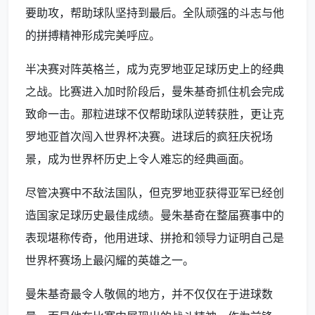
要助攻，帮助球队坚持到最后。全队顽强的斗志与他
的拼搏精神形成完美呼应。
半决赛对阵英格兰，成为克罗地亚足球历史上的经典
之战。比赛进入加时阶段后，曼朱基奇抓住机会完成
致命一击。那粒进球不仅帮助球队逆转获胜，更让克
罗地亚首次闯入世界杯决赛。进球后的疯狂庆祝场
景，成为世界杯历史上令人难忘的经典画面。
尽管决赛中不敌法国队，但克罗地亚获得亚军已经创
造国家足球历史最佳成绩。曼朱基奇在整届赛事中的
表现堪称传奇，他用进球、拼抢和领导力证明自己是
世界杯赛场上最闪耀的英雄之一。
曼朱基奇最令人敬佩的地方，并不仅仅在于进球数