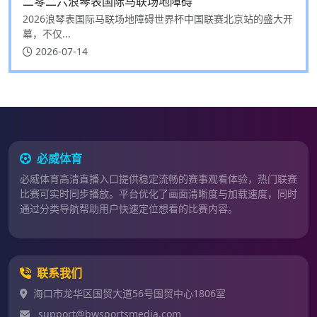
二零二六浪琴表国际马联场地障碍
2026浪琴表国际马联场地障碍世界杯中国联赛北京站的盛大开
幕，不仅...
2026-07-14
必威体育
必威体育高清直播入口提供稳定流畅的赛事观看体验，热门联赛
比赛可实时同步播放。平台优化了画面清晰度与加载速度，同时
通过分类导航帮助用户快速定位想看的比赛内容。
联系我们
海口市龙华区国贸大道56号国贸中心1806室
support@bwsportsmedia.com