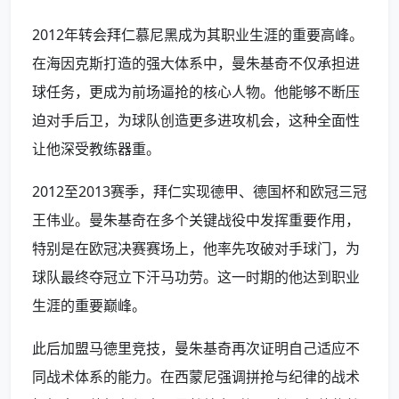
2012年转会拜仁慕尼黑成为其职业生涯的重要高峰。
在海因克斯打造的强大体系中，曼朱基奇不仅承担进
球任务，更成为前场逼抢的核心人物。他能够不断压
迫对手后卫，为球队创造更多进攻机会，这种全面性
让他深受教练器重。
2012至2013赛季，拜仁实现德甲、德国杯和欧冠三冠
王伟业。曼朱基奇在多个关键战役中发挥重要作用，
特别是在欧冠决赛赛场上，他率先攻破对手球门，为
球队最终夺冠立下汗马功劳。这一时期的他达到职业
生涯的重要巅峰。
此后加盟马德里竞技，曼朱基奇再次证明自己适应不
同战术体系的能力。在西蒙尼强调拼抢与纪律的战术