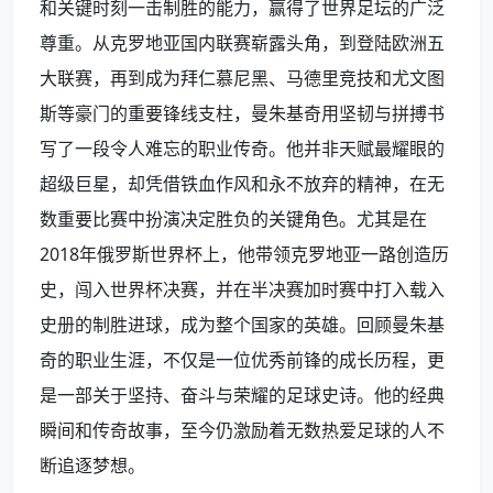
和关键时刻一击制胜的能力，赢得了世界足坛的广泛
尊重。从克罗地亚国内联赛崭露头角，到登陆欧洲五
大联赛，再到成为拜仁慕尼黑、马德里竞技和尤文图
斯等豪门的重要锋线支柱，曼朱基奇用坚韧与拼搏书
写了一段令人难忘的职业传奇。他并非天赋最耀眼的
超级巨星，却凭借铁血作风和永不放弃的精神，在无
数重要比赛中扮演决定胜负的关键角色。尤其是在
2018年俄罗斯世界杯上，他带领克罗地亚一路创造历
史，闯入世界杯决赛，并在半决赛加时赛中打入载入
史册的制胜进球，成为整个国家的英雄。回顾曼朱基
奇的职业生涯，不仅是一位优秀前锋的成长历程，更
是一部关于坚持、奋斗与荣耀的足球史诗。他的经典
瞬间和传奇故事，至今仍激励着无数热爱足球的人不
断追逐梦想。