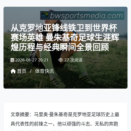
从克罗地亚锋线铁卫到世界杯
赛场英雄 曼朱基奇足球生涯辉
煌历程与经典瞬间全景回顾
2026-06-27 20:21
27 次阅读
首页
/
体育快讯
文章摘要：马里奥·曼朱基奇是克罗地亚足球历史上最
具代表性的前锋之一，他以顽强的斗志、无私的奔跑