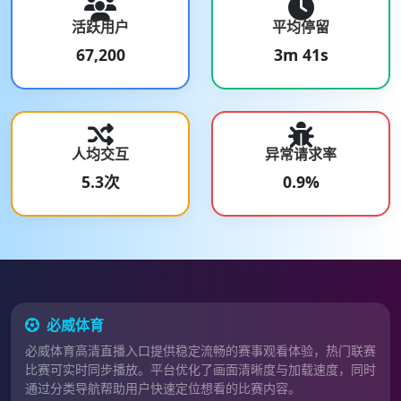
活跃用户
平均停留
67,200
3m 41s
人均交互
异常请求率
5.3次
0.9%
必威体育
必威体育高清直播入口提供稳定流畅的赛事观看体验，热门联赛
比赛可实时同步播放。平台优化了画面清晰度与加载速度，同时
通过分类导航帮助用户快速定位想看的比赛内容。