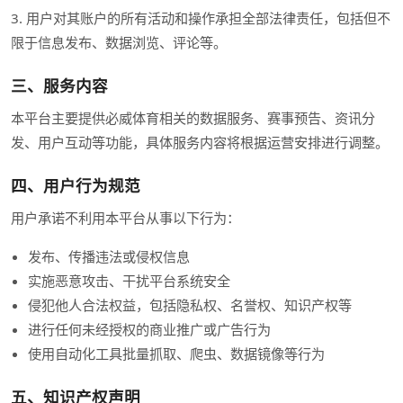
3. 用户对其账户的所有活动和操作承担全部法律责任，包括但不
限于信息发布、数据浏览、评论等。
三、服务内容
本平台主要提供必威体育相关的数据服务、赛事预告、资讯分
发、用户互动等功能，具体服务内容将根据运营安排进行调整。
四、用户行为规范
用户承诺不利用本平台从事以下行为：
发布、传播违法或侵权信息
实施恶意攻击、干扰平台系统安全
侵犯他人合法权益，包括隐私权、名誉权、知识产权等
进行任何未经授权的商业推广或广告行为
使用自动化工具批量抓取、爬虫、数据镜像等行为
五、知识产权声明