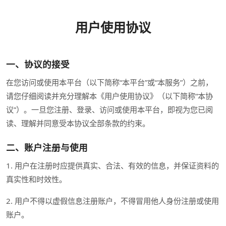
用户使用协议
一、协议的接受
在您访问或使用本平台（以下简称“本平台”或“本服务”）之前，
请您仔细阅读并充分理解本《用户使用协议》（以下简称“本协
议”）。一旦您注册、登录、访问或使用本平台，即视为您已阅
读、理解并同意受本协议全部条款的约束。
二、账户注册与使用
1. 用户在注册时应提供真实、合法、有效的信息，并保证资料的
真实性和时效性。
2. 用户不得以虚假信息注册账户，不得冒用他人身份注册或使用
账户。