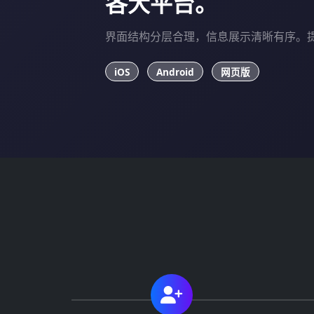
各大平台。
界面结构分层合理，信息展示清晰有序。
iOS
Android
网页版