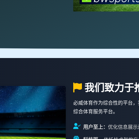
我们致力于
必威体育作为综合性的平台，
综合体育服务平台。
用户至上：
优化信息展示