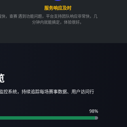
服务响应及时
载快，查赛
遇到功能问题，平台支持团队响应非常快，几
分钟内就能搞定，体验很好。
览
监控系统，持续追踪每场赛事数据、用户访问行
98%