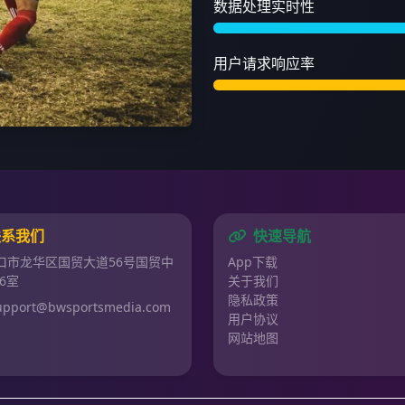
数据处理实时性
用户请求响应率
联系我们
快速导航
口市龙华区国贸大道56号国贸中
App下载
06室
关于我们
隐私政策
upport@bwsportsmedia.com
用户协议
网站地图