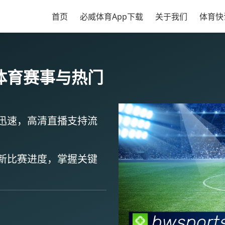
首页
必威体育App下载
关于我们
体育快
体育赛事与热门
迅速，
高清直播
支持流
新比赛进度
，掌握关键