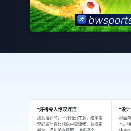
“好得令人惊叹连连”
“设
朋友推荐的，一开始没在意，结果发
界面
现必威体育比想象中更流畅，数据更
本。
新快，还能设定提醒，功能挺全。
体育