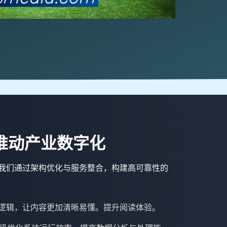
推动产业数字化
我们通过架构优化与服务整合，构建高可靠性的
逻辑，让内容更加清晰易懂。提升阅读体验。