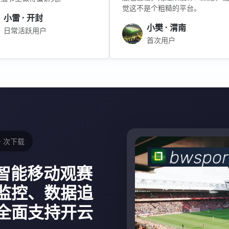
觉这不是个粗糙的平台。
小雷 · 开封
小樊 · 渭南
日常活跃用户
首次用户
+ 次下载
开启智能移动观赛
监控、数据追
全面支持开云