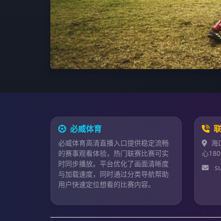
必威体育
必威体育高清直播入口提供稳定流畅
海
的赛事观看体验，热门联赛比赛可实
心18
时同步播放。平台优化了画面清晰度
s
与加载速度，同时通过分类导航帮助
用户快速定位想看的比赛内容。