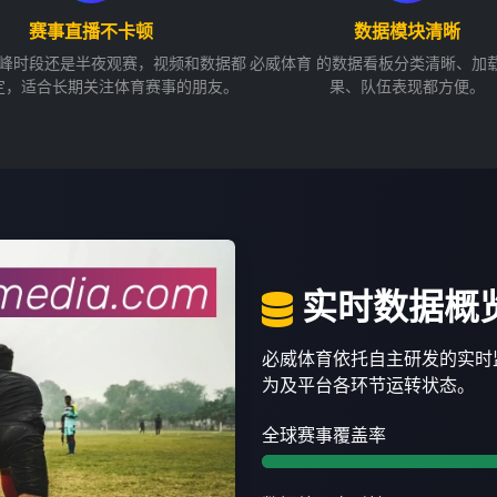
赛事直播不卡顿
数据模块清晰
峰时段还是半夜观赛，视频和数据都
必威体育 的数据看板分类清晰、加
定，适合长期关注体育赛事的朋友。
果、队伍表现都方便。
实时数据概
必威体育依托自主研发的实时
为及平台各环节运转状态。
全球赛事覆盖率